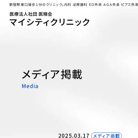
ホーム
新宿駅東口徒歩１分のクリニック。内科 泌尿器科 ＥＤ外来 ＡＧＡ外来 ピアス外
クリニック紹介
医療法人社団 医精会
マイシティクリニック
医師紹介
院内紹介
診療時間・アクセス
書籍•掲載記事
一般外来
内科
メディア掲載
泌尿器科
Media
男性更年期外来
性感染症内科
自費診療
サプリメント外来
にんにく注射
白玉注射
2025.03.17
メディア掲載