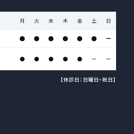
月
火
水
木
金
土
日
●
●
●
●
●
●
ー
●
●
●
●
●
ー
ー
【休診日：日曜日・祝日】