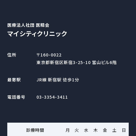
医療法人社団 医精会
マイシティクリニック
住所
〒160-0022
東京都新宿区新宿3-25-10 當山ビル6階
最寄駅
JR線 新宿駅 徒歩1分
電話番号
03-3354-3411
診療時間
月
火
水
木
金
土
日