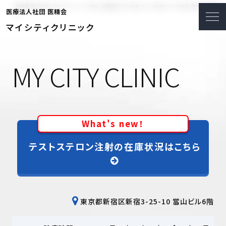
新宿駅東口徒歩１分のクリニック。内科 泌尿器科 ＥＤ外来 ＡＧＡ外来 ピアス外来 男性更年期外
医療法人社団 医精会
来
マイシティクリニック
MY CITY
CLINIC
What's new！
テストステロン注射の在庫状況はこちら
東京都新宿区新宿3-25-10 當山ビル6階