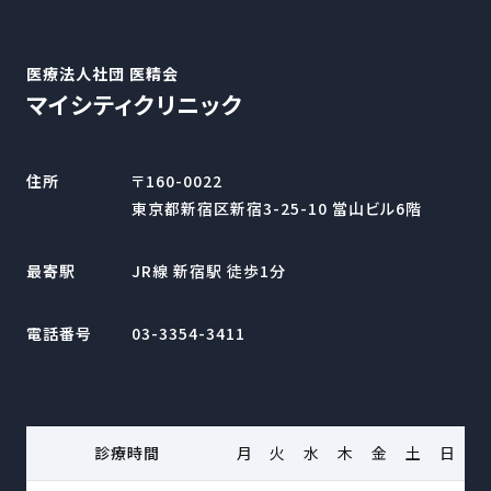
医療法人社団 医精会
マイシティクリニック
住所
〒160-0022
東京都新宿区新宿3-25-10 當山ビル6階
最寄駅
JR線 新宿駅 徒歩1分
電話番号
03-3354-3411
診療時間
月
火
水
木
金
土
日